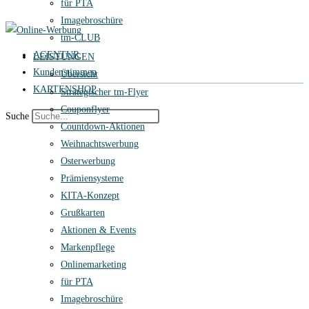
für PTA
Imagebroschüre
tm-CLUB
AGENTUR
LEISTUNGEN
Kundenstimmen
Übersicht
KARTENSHOP
Strategischer tm-Flyer
Couponflyer
Suche
Countdown-Aktionen
Weihnachtswerbung
Osterwerbung
Prämiensysteme
KITA-Konzept
Grußkarten
Aktionen & Events
Markenpflege
Onlinemarketing
für PTA
Imagebroschüre