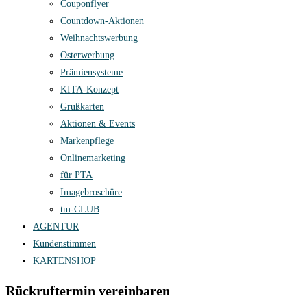
Couponflyer
Countdown-Aktionen
Weihnachtswerbung
Osterwerbung
Prämiensysteme
KITA-Konzept
Grußkarten
Aktionen & Events
Markenpflege
Onlinemarketing
für PTA
Imagebroschüre
tm-CLUB
AGENTUR
Kundenstimmen
KARTENSHOP
Rückruftermin vereinbaren