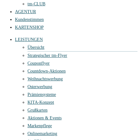
tm-CLUB
AGENTUR
Kundenstimmen
KARTENSHOP
LEISTUNGEN
Übersicht
Strategischer tm-Flyer
Couponflyer
Countdown-Aktionen
Weihnachtswerbung
Osterwerbung
Prämiensysteme
KITA-Konzept
Grußkarten
Aktionen & Events
Markenpflege
Onlinemarketing