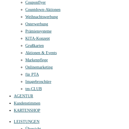
Couponflyer
Countdown-Aktionen
Weihnachtswerbung
Osterwerbung
Prämiensysteme
KITA-Konzept
Grußkarten
Aktionen & Events
Markenpflege
Onlinemarketing
für PTA
Imagebroschüre
tm-CLUB
AGENTUR
Kundenstimmen
KARTENSHOP
LEISTUNGEN
Übersicht