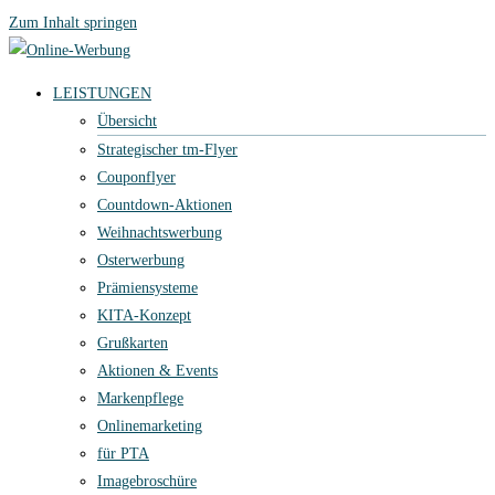
Zum Inhalt springen
LEISTUNGEN
Übersicht
Strategischer tm-Flyer
Couponflyer
Countdown-Aktionen
Weihnachtswerbung
Osterwerbung
Prämiensysteme
KITA-Konzept
Grußkarten
Aktionen & Events
Markenpflege
Onlinemarketing
für PTA
Imagebroschüre