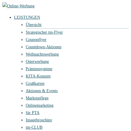
LEISTUNGEN
Übersicht
Strategischer tm-Flyer
Couponflyer
Countdown-Aktionen
Weihnachtswerbung
Osterwerbung
Prämiensysteme
KITA-Konzept
Grußkarten
Aktionen & Events
Markenpflege
Onlinemarketing
für PTA
Imagebroschüre
tm-CLUB