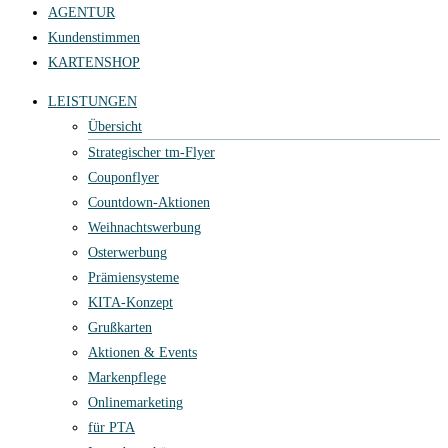
AGENTUR
Kundenstimmen
KARTENSHOP
LEISTUNGEN
Übersicht
Strategischer tm-Flyer
Couponflyer
Countdown-Aktionen
Weihnachtswerbung
Osterwerbung
Prämiensysteme
KITA-Konzept
Grußkarten
Aktionen & Events
Markenpflege
Onlinemarketing
für PTA