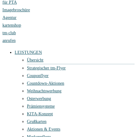
für PTA
Imagebroschüre
Agentur
kartenshop
tm-club
anrufen
LEISTUNGEN
Übersicht
Strategischer tm-Flyer
Couponflyer
Countdown-Aktionen
Weihnachtswerbung
Osterwerbung
Prämiensysteme
KITA-Konzept
Grußkarten
Aktionen & Events
Markenpflege