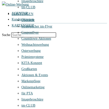
Imagebroschüre
tm-CLUB
AGENTUR
LEISTUNGEN
Kundenstimmen
Übersicht
KARTENSHOP
Strategischer tm-Flyer
Couponflyer
Suche
Countdown-Aktionen
Weihnachtswerbung
Osterwerbung
Prämiensysteme
KITA-Konzept
Grußkarten
Aktionen & Events
Markenpflege
Onlinemarketing
für PTA
Imagebroschüre
tm-CLUB