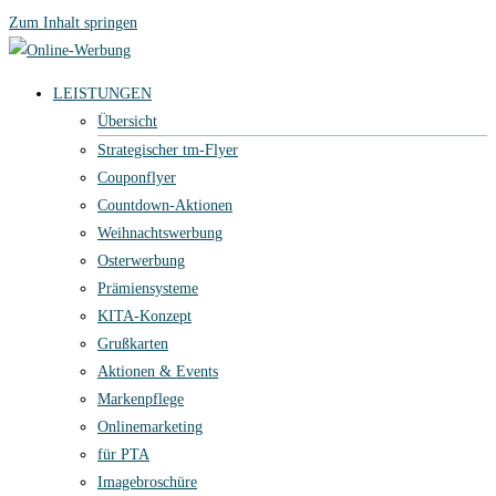
Zum Inhalt springen
LEISTUNGEN
Übersicht
Strategischer tm-Flyer
Couponflyer
Countdown-Aktionen
Weihnachtswerbung
Osterwerbung
Prämiensysteme
KITA-Konzept
Grußkarten
Aktionen & Events
Markenpflege
Onlinemarketing
für PTA
Imagebroschüre