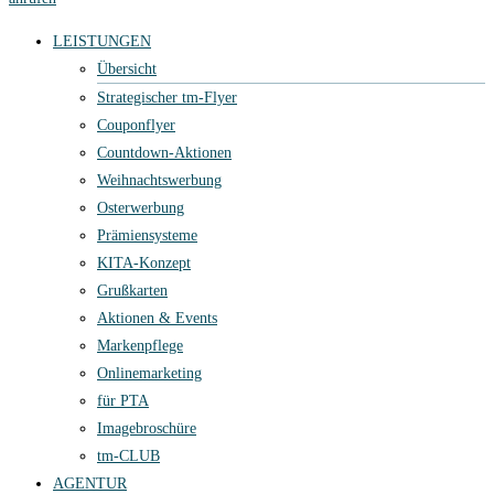
LEISTUNGEN
Übersicht
Strategischer tm-Flyer
Couponflyer
Countdown-Aktionen
Weihnachtswerbung
Osterwerbung
Prämiensysteme
KITA-Konzept
Grußkarten
Aktionen & Events
Markenpflege
Onlinemarketing
für PTA
Imagebroschüre
tm-CLUB
AGENTUR