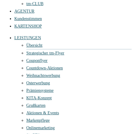
tm-CLUB
AGENTUR
Kundenstimmen
KARTENSHOP
LEISTUNGEN
Übersicht
Strategischer tm-Flyer
Couponflyer
Countdown-Aktionen
Weihnachtswerbung
Osterwerbung
Prämiensysteme
KITA-Konzept
Grußkarten
Aktionen & Events
Markenpflege
Onlinemarketing