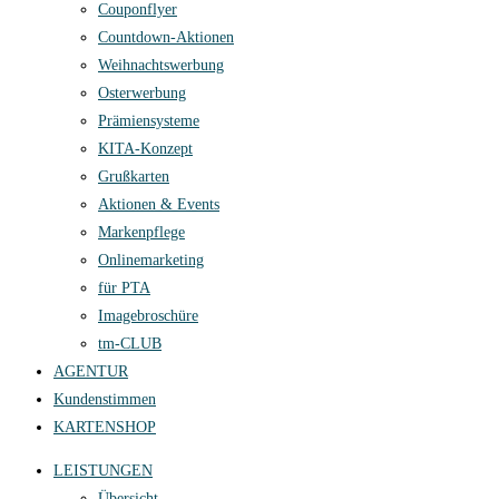
Couponflyer
Countdown-Aktionen
Weihnachtswerbung
Osterwerbung
Prämiensysteme
KITA-Konzept
Grußkarten
Aktionen & Events
Markenpflege
Onlinemarketing
für PTA
Imagebroschüre
tm-CLUB
AGENTUR
Kundenstimmen
KARTENSHOP
LEISTUNGEN
Übersicht