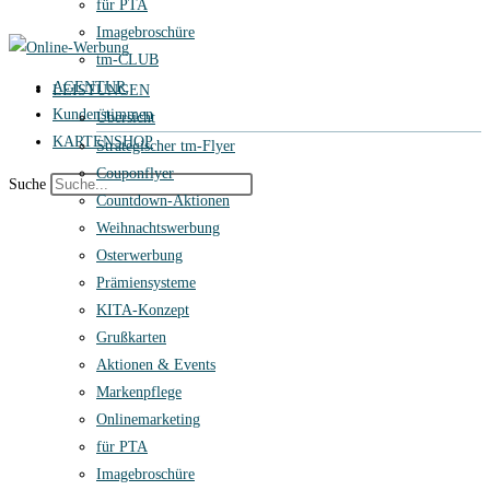
für PTA
Imagebroschüre
tm-CLUB
AGENTUR
LEISTUNGEN
Kundenstimmen
Übersicht
KARTENSHOP
Strategischer tm-Flyer
Couponflyer
Suche
Countdown-Aktionen
Weihnachtswerbung
Osterwerbung
Prämiensysteme
KITA-Konzept
Grußkarten
Aktionen & Events
Markenpflege
Onlinemarketing
für PTA
Imagebroschüre