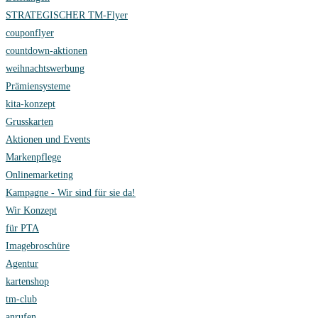
STRATEGISCHER TM-Flyer
couponflyer
countdown-aktionen
weihnachtswerbung
Prämiensysteme
kita-konzept
Grusskarten
Aktionen und Events
Markenpflege
Onlinemarketing
Kampagne - Wir sind für sie da!
Wir Konzept
für PTA
Imagebroschüre
Agentur
kartenshop
tm-club
anrufen