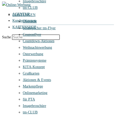
Imagebroschüre
tm-CLUB
AGENTUR
LEISTUNGEN
Kundenstimmen
Übersicht
KARTENSHOP
Strategischer tm-Flyer
Couponflyer
Suche
Countdown-Aktionen
Weihnachtswerbung
Osterwerbung
Prämiensysteme
KITA-Konzept
Grußkarten
Aktionen & Events
Markenpflege
Onlinemarketing
für PTA
Imagebroschüre
tm-CLUB