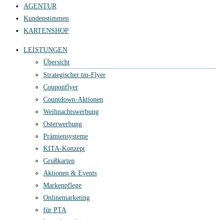
AGENTUR
Kundenstimmen
KARTENSHOP
LEISTUNGEN
Übersicht
Strategischer tm-Flyer
Couponflyer
Countdown-Aktionen
Weihnachtswerbung
Osterwerbung
Prämiensysteme
KITA-Konzept
Grußkarten
Aktionen & Events
Markenpflege
Onlinemarketing
für PTA