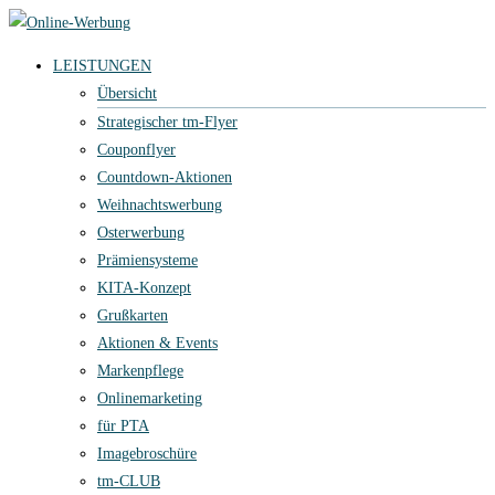
LEISTUNGEN
Übersicht
Strategischer tm-Flyer
Couponflyer
Countdown-Aktionen
Weihnachtswerbung
Osterwerbung
Prämiensysteme
KITA-Konzept
Grußkarten
Aktionen & Events
Markenpflege
Onlinemarketing
für PTA
Imagebroschüre
tm-CLUB