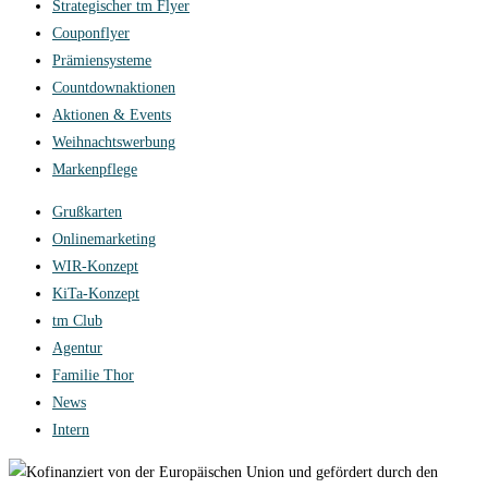
Strategischer tm Flyer
Couponflyer
Prämiensysteme
Countdownaktionen
Aktionen & Events
Weihnachtswerbung
Markenpflege
Grußkarten
Onlinemarketing
WIR-Konzept
KiTa-Konzept
tm Club
Agentur
Familie Thor
News
Intern