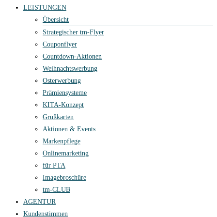
LEISTUNGEN
Übersicht
Strategischer tm-Flyer
Couponflyer
Countdown-Aktionen
Weihnachtswerbung
Osterwerbung
Prämiensysteme
KITA-Konzept
Grußkarten
Aktionen & Events
Markenpflege
Onlinemarketing
für PTA
Imagebroschüre
tm-CLUB
AGENTUR
Kundenstimmen